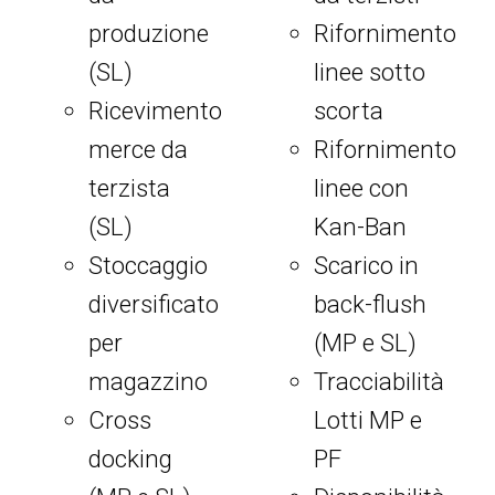
produzione
Rifornimento
(SL)
linee sotto
Ricevimento
scorta
merce da
Rifornimento
terzista
linee con
(SL)
Kan-Ban
Stoccaggio
Scarico in
diversificato
back-flush
per
(MP e SL)
magazzino
Tracciabilità
Cross
Lotti MP e
docking
PF