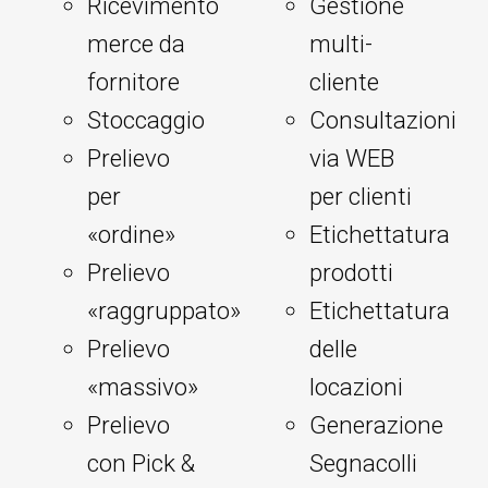
Ricevimento
Gestione
merce da
multi-
fornitore
cliente
Stoccaggio
Consultazioni
Prelievo
via WEB
per
per clienti
«ordine»
Etichettatura
Prelievo
prodotti
«raggruppato»
Etichettatura
Prelievo
delle
«massivo»
locazioni
Prelievo
Generazione
con Pick &
Segnacolli