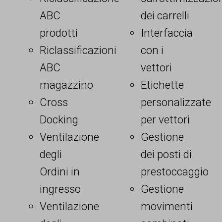
ABC
dei carrelli
prodotti
Interfaccia
Riclassificazioni
con i
ABC
vettori
magazzino
Etichette
Cross
personalizzate
Docking
per vettori
Ventilazione
Gestione
degli
dei posti di
Ordini in
prestoccaggio
ingresso
Gestione
Ventilazione
movimenti