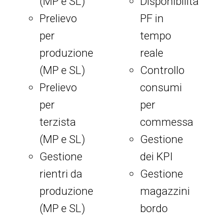
(MP e SL)
Disponibilità
Prelievo
PF in
per
tempo
produzione
reale
(MP e SL)
Controllo
Prelievo
consumi
per
per
terzista
commessa
(MP e SL)
Gestione
Gestione
dei KPI
rientri da
Gestione
produzione
magazzini
(MP e SL)
bordo