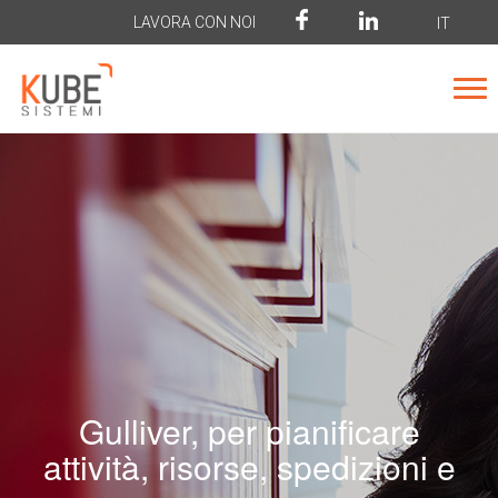
LAVORA CON NOI
IT
Gulliver, per pianificare
attività, risorse, spedizioni e